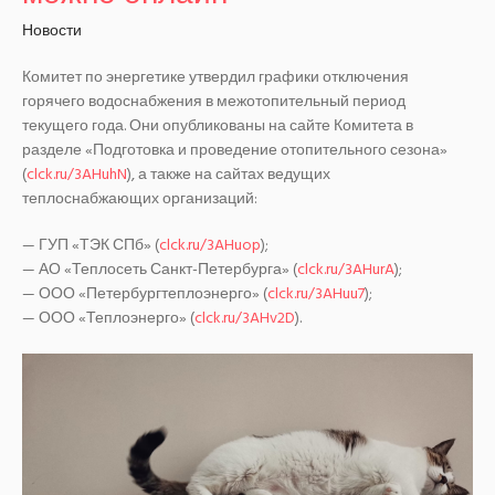
Новости
Комитет по энергетике утвердил графики отключения
горячего водоснабжения в межотопительный период
текущего года. Они опубликованы на сайте Комитета в
разделе «Подготовка и проведение отопительного сезона»
(
clck.ru/3AHuhN
), а также на сайтах ведущих
теплоснабжающих организаций:
— ГУП «ТЭК СПб» (
clck.ru/3AHuop
);
— АО «Теплосеть Санкт-Петербурга» (
clck.ru/3AHurA
);
— ООО «Петербургтеплоэнерго» (
clck.ru/3AHuu7
);
— ООО «Теплоэнерго» (
clck.ru/3AHv2D
).